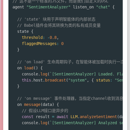
// 这不是一个标准的JS文件，而是我们自定义的DSL
agent 
"SentimentAnalyzer"
 listen_on 
"chat"
{
// 'state' 块用于声明智能体的内部状态
// Babel插件会将其转换为类的私有成员变量
  state 
{
threshold
:
-
0.8
,
flaggedMessages
:
0
}
// 'on load' 生命周期钩子，在智能体被加载时执行一次
  on 
load
(
)
{
    console
.
log
(
`
[SentimentAnalyzer] Loaded. Flagg
this
.
host
.
broadcast
(
"system"
,
{
status
:
"Senti
}
// 'on message' 事件处理器，当指定channel收到消息时
  on 
message
(
data
)
{
// 假设LLM接口是异步的
const
 result 
=
await
LLM
.
analyzeSentiment
(
data
    console
.
log
(
`
[SentimentAnalyzer] Analyzed sent