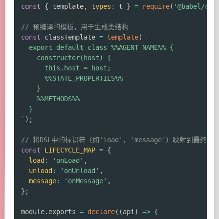
const
{
 template
,
types
:
 t 
}
=
require
(
'@babel/cor
// 预编译的模板，用于生成类结构
const
 classTemplate 
=
template
(
`
  export default class %%AGENT_NAME%% {

    constructor(host) {

      this.host = host;

      %%STATE_PROPERTIES%%

    }

    %%METHODS%%

`
)
;
// 将DSL中的标识符（如'load', 'message'）映射到最终
const
LIFECYCLE_MAP
=
{
load
:
'onLoad'
,
unload
:
'onUnload'
,
message
:
'onMessage'
,
}
;
module
.
exports 
=
declare
(
(
api
)
=>
{