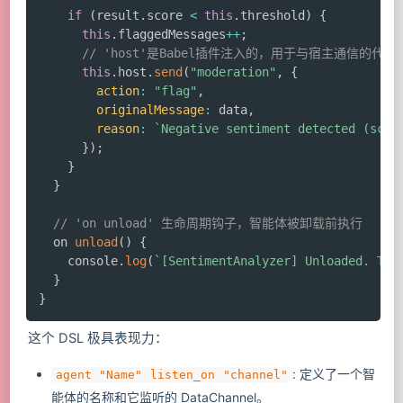
if
(
result
.
score 
<
this
.
threshold
)
{
this
.
flaggedMessages
++
;
// 'host'是Babel插件注入的，用于与宿主通信的代理
this
.
host
.
send
(
"moderation"
,
{
action
:
"flag"
,
originalMessage
:
 data
,
reason
:
`
Negative sentiment detected (scor
}
)
;
}
}
// 'on unload' 生命周期钩子，智能体被卸载前执行
  on 
unload
(
)
{
    console
.
log
(
`
[SentimentAnalyzer] Unloaded. Tot
}
}
这个 DSL 极具表现力：
: 定义了一个智
agent "Name" listen_on "channel"
能体的名称和它监听的 DataChannel。