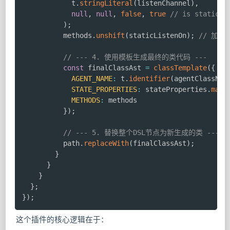
            t
.
stringLiteral
(
listenChannel
)
,
null
,
null
,
false
,
true
// is static
)
;
          methods
.
unshift
(
staticListenOn
)
;
// 加
// --- 4. 使用模板生成最终的类代码 ---
const
 finalClassAst 
=
classTemplate
(
{
AGENT_NAME
:
 t
.
identifier
(
agentClassNam
STATE_PROPERTIES
:
 stateProperties
.
map
(
METHODS
:
 methods

}
)
;
// --- 5. 替换整个DSL节点为新生成的类 ---
          path
.
replaceWith
(
finalClassAst
)
;
}
}
}
}
;
}
)
;
这个插件的核心逻辑在于：