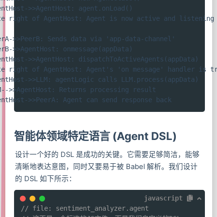
entHost->>AgentHost: agent.onLoad()

te right of AgentHost: Agent is now active and listening

erA->>PeerB: Sends data via 'app-data-channel'

erB->>AgentHost: onmessage(appData)

entHost->>AgentHost: dispatchToActiveAgents(appData)

te right of AgentHost: Agent's 'on message' handler is tr
entHost->>LLM: agentLogic calls LLM.process(appData)

M-->>AgentHost: Returns processing result

entHost->>PeerA: Agent can send response back
智能体领域特定语言 (Agent DSL)
设计一个好的 DSL 是成功的关键。它需要足够简洁，能够
清晰地表达意图，同时又要易于被 Babel 解析。我们设计
的 DSL 如下所示：
javascript
// file: sentiment_analyzer.agent