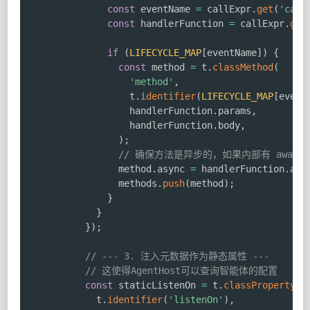
const
 eventName 
=
 callExpr
.
get
(
'call
const
 handlerFunction 
=
 callExpr
.
get
if
(
LIFECYCLE_MAP
[
eventName
]
)
{
const
 method 
=
 t
.
classMethod
(
'method'
,
                  t
.
identifier
(
LIFECYCLE_MAP
[
event
                  handlerFunction
.
params
,
                  handlerFunction
.
body
,
)
;
// 确保方法是异步的，如果内部有 await
                method
.
async 
=
 handlerFunction
.
asy
                methods
.
push
(
method
)
;
}
}
}
)
;
// --- 3. 注入元数据作为静态属性 ---
// 这使得AgentHost可以查询智能体的配置
const
 staticListenOn 
=
 t
.
classProperty
(
            t
.
identifier
(
'listenOn'
)
,