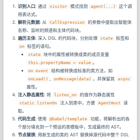
识别入口
: 通过
模式找到
这个调
visitor
agent(...)
用表达式。
解析元数据
: 从
的参数中提取出智能体
CallExpression
名称、监听的频道和主体代码块。
遍历主体
: 深入 DSL 的代码块，分别处理
标签和
state
标签的语句。
on
块中的属性被转换成类的成员变量
state
。
this.propertyName = value
结构被转换成标准的类方法，如
on event
,
，并保留其
onLoad()
onMessage(data)
async
属性。
注入静态属性
: 将
的值作为静态属性
listen_on
注入到类中，方便
读
static listenOn
AgentHost
取。
代码生成
: 使用
功能，将解析出的各
@babel/template
个部分填充到一个预设的类模板中，生成最终的 AST。
节点替换
: 用新生成的类的 AST 替换掉源代码中整个 DSL