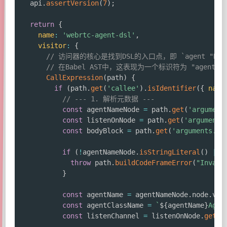
  api
.
assertVersion
(
7
)
;
return
{
name
:
'webrtc-agent-dsl'
,
visitor
:
{
// 访问器的核心是找到DSL的入口点，即 `agent "Name"
// 在Babel AST中，这表现为一个标识符为 "agent" 的C
CallExpression
(
path
)
{
if
(
path
.
get
(
'callee'
)
.
isIdentifier
(
{
name
// --- 1. 解析元数据 ---
const
 agentNameNode 
=
 path
.
get
(
'argument
const
 listenOnNode 
=
 path
.
get
(
'arguments
const
 bodyBlock 
=
 path
.
get
(
'arguments.2'
if
(
!
agentNameNode
.
isStringLiteral
(
)
||
throw
 path
.
buildCodeFrameError
(
"Invali
}
const
 agentName 
=
 agentNameNode
.
node
.
val
const
 agentClassName 
=
`
${
agentName
}
Agen
const
 listenChannel 
=
 listenOnNode
.
get
(
'