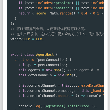
if
(
text
.
includes
(
"problem"
)
||
 text
.
includes
(
if
(
text
.
includes
(
"amazing"
)
||
 text
.
includes
(
return
{
score
:
 Math
.
random
(
)
*
0.4
-
0.1
}
;
}
}
;
// 将LLM暴露到全局，以便智能体代码可以访问。
// 在生产环境中，这应该通过更安全的方式注入，例如作为构造
window
.
LLM
=
LLM
;
export
class
AgentHost
{
constructor
(
peerConnection
)
{
this
.
pc 
=
 peerConnection
;
this
.
agents 
=
new
Map
(
)
;
// K: agentId, V: { i
this
.
dataChannels 
=
new
Map
(
)
;
this
.
controlChannel 
=
this
.
pc
.
createDataChanne
this
.
controlChannel
.
onmessage 
=
this
.
_handleCo
this
.
controlChannel
.
onopen
=
(
)
=>
 console
.
log
    console
.
log
(
'[AgentHost] Initialized.'
)
;