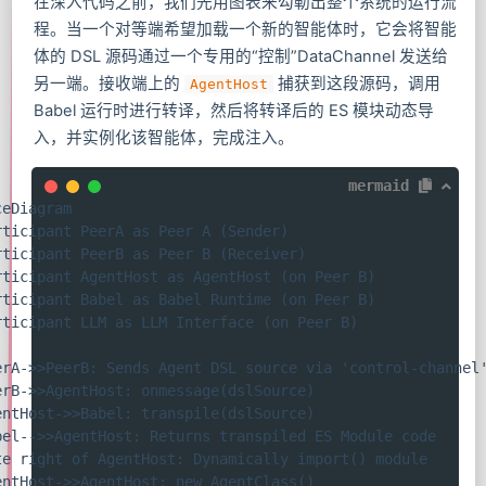
在深入代码之前，我们先用图表来勾勒出整个系统的运行流
程。当一个对等端希望加载一个新的智能体时，它会将智能
体的 DSL 源码通过一个专用的“控制”DataChannel 发送给
另一端。接收端上的
捕获到这段源码，调用
AgentHost
Babel 运行时进行转译，然后将转译后的 ES 模块动态导
入，并实例化该智能体，完成注入。
mermaid
eDiagram

rticipant PeerA as Peer A (Sender)

rticipant PeerB as Peer B (Receiver)

rticipant AgentHost as AgentHost (on Peer B)

rticipant Babel as Babel Runtime (on Peer B)

rticipant LLM as LLM Interface (on Peer B)

erA->>PeerB: Sends Agent DSL source via 'control-channel'
erB->>AgentHost: onmessage(dslSource)

entHost->>Babel: transpile(dslSource)

bel-->>AgentHost: Returns transpiled ES Module code

te right of AgentHost: Dynamically import() module

entHost->>AgentHost: new AgentClass()
