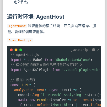
定义节点。
运行时环境: AgentHost
是智能体的宿主环境，它负责动态编译、加
AgentHost
载、管理和调度智能体。
AgentHost.js
javascript
// AgentHost.js
import
*
as
 Babel 
from
'@babel/standalone'
;
// 假设我们的自定义插件已经打包好或可以引入
import
 AgentDslPlugin 
from
'./babel-plugin-webrtc-
// 模拟LLM接口
const
LLM
=
{
analyzeSentiment
:
async
(
text
)
=>
{
    console
.
log
(
`
[LLM Mock] Analyzing: "
${
text
}
"
`
)
await
new
Promise
(
resolve
=>
setTimeout
(
resolv
if
(
text
.
includes
(
"horrible"
)
||
 text
.
includes