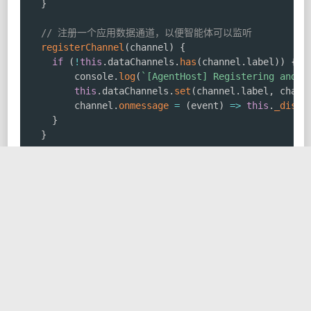
}
// 注册一个应用数据通道，以便智能体可以监听
registerChannel
(
channel
)
{
if
(
!
this
.
dataChannels
.
has
(
channel
.
label
)
)
{
        console
.
log
(
`
[AgentHost] Registering and l
this
.
dataChannels
.
set
(
channel
.
label
,
 chann
        channel
.
onmessage
=
(
event
)
=>
this
.
_dispa
}
}
async
_handleControlMessage
(
event
)
{
const
{
 command
,
 payload 
}
=
JSON
.
parse
(
event
.
if
(
command 
===
'loadAgent'
)
{
      console
.
log
(
'[AgentHost] Received request to
await
this
.
loadAgentFromSource
(
payload
.
agent
}
else
if
(
command 
===
'unloadAgent'
)
{
this
.
unloadAgent
(
payload
.
agentId
)
;
}
}
async
loadAgentFromSource
(
agentId
,
 dslSource
)
{