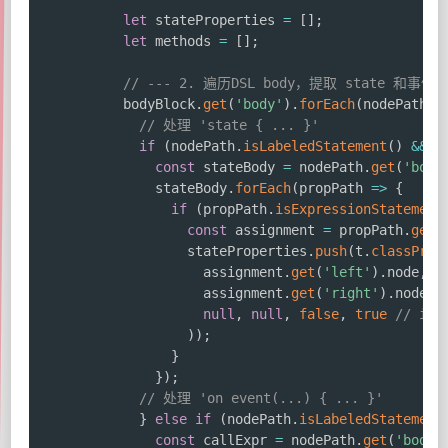
let
 stateProperties 
=
[
]
;
let
 methods 
=
[
]
;
// --- 2. 遍历DSL body，提取 state 和事件
          bodyBlock
.
get
(
'body'
)
.
forEach
(
nodePath
=
// 处理 'state { ... }'
if
(
nodePath
.
isLabeledStatement
(
)
&&
 n
const
 stateBody 
=
 nodePath
.
get
(
'body
              stateBody
.
forEach
(
propPath
=>
{
if
(
propPath
.
isExpressionStatement
const
 assignment 
=
 propPath
.
get
(
                  stateProperties
.
push
(
t
.
classProp
                    assignment
.
get
(
'left'
)
.
node
,
                    assignment
.
get
(
'right'
)
.
node
,
null
,
null
,
false
,
true
// is 
)
)
;
}
}
)
;
// 处理 'on event(...) { ... }'
}
else
if
(
nodePath
.
isLabeledStatement
const
 callExpr 
=
 nodePath
.
get
(
'body'