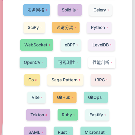
服务网格
Solid.js
Celery
1
1
1
SciPy
读写分离
Python
1
2
3
WebSocket
eBPF
LevelDB
1
1
1
OpenCV
可观测性
性能剖析
1
1
1
Go
Saga Pattern
tRPC
2
1
1
Vite
GitHub
GitOps
1
1
1
Tekton
Ruby
Fastify
2
1
1
SAML
Rust
Micronaut
1
2
2