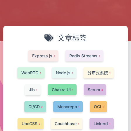
文章标签
Express.js
Redis Streams
1
1
WebRTC
Node.js
分布式系统
4
1
1
Jib
Chakra UI
Scrum
1
1
2
CI/CD
Monorepo
OCI
3
1
1
UnoCSS
Couchbase
Linkerd
2
1
1