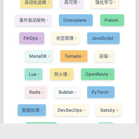
自动化运维
高可用
强化学习
1
1
1
事件驱动架构
Crossplane
Pulumi
1
1
1
FinOps
状态管理
JavaScript
1
1
1
MariaDB
Tornado
前端
1
1
1
Lua
防火墙
OpenResty
1
1
1
Redis
Buildah
PyTorch
1
1
1
数据处理
DevSecOps
Gatsby
2
1
2
ActiveMQ
Phoenix
AI
1
1
1