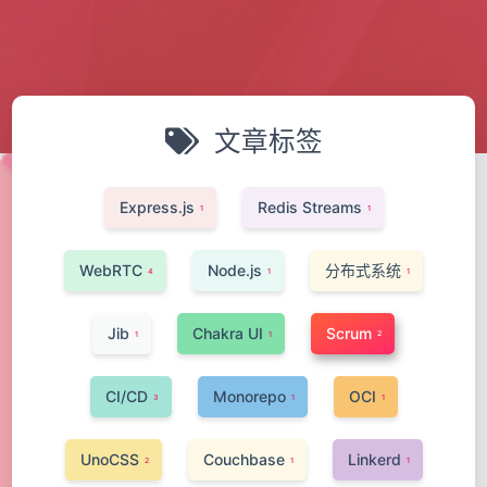
文章标签
Express.js
Redis Streams
1
1
WebRTC
Node.js
分布式系统
4
1
1
Jib
Chakra UI
Scrum
2
1
1
CI/CD
Monorepo
OCI
3
1
1
UnoCSS
Couchbase
Linkerd
2
1
1