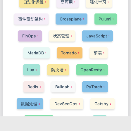
自动化运维
高可用
强化学习
1
1
1
事件驱动架构
Crossplane
Pulumi
1
1
1
FinOps
状态管理
JavaScript
1
1
1
MariaDB
Tornado
前端
1
1
1
Lua
防火墙
OpenResty
1
1
1
Redis
Buildah
PyTorch
1
1
1
数据处理
DevSecOps
Gatsby
2
1
2
ActiveMQ
Phoenix
AI
1
1
1