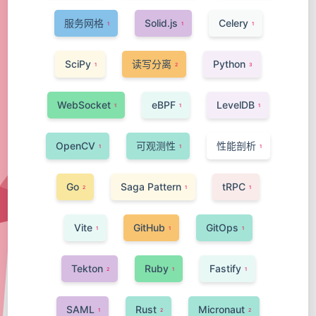
服务网格
Solid.js
Celery
1
1
1
SciPy
读写分离
Python
1
2
3
WebSocket
eBPF
LevelDB
1
1
1
OpenCV
可观测性
性能剖析
1
1
1
Go
Saga Pattern
tRPC
2
1
1
Vite
GitHub
GitOps
1
1
1
Tekton
Ruby
Fastify
2
1
1
SAML
Rust
Micronaut
1
2
2