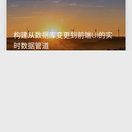
构建从数据库变更到前端UI的实
时数据管道
最初的需求听起来很简单：在一个内部运营看板上实时展示
业务数据的变化。但“实时”这个词，是所有麻烦的开始。轮
询方案第一时间就被否决了，它会给数据库和后端带来无法
接受的周期性压力，并且延迟完全不可控。我们需要一个真
2023-10-27
数据工程
正的推送模型，一个从数据源头触
数据处理
React
Elasticsearch
WebSockets
CDC