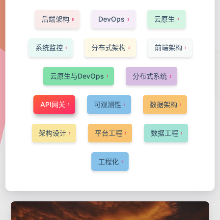
后端架构
DevOps
云原生
8
3
4
系统监控
分布式架构
前端架构
1
2
1
云原生与DevOps
分布式系统
1
2
API网关
可观测性
数据架构
1
1
1
架构设计
平台工程
数据工程
1
1
1
工程化
1