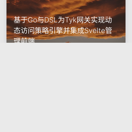
基于Go与DSL为Tyk网关实现动
态访问策略引擎并集成Svelte管
理前端
微服务架构下，硬编码在各个服务内部的访问控制逻辑是一
场维护噩梦。每次权限模型的微调都可能触发多个服务的重
新部署。将授权逻辑上移至API网关是标准解法，但Tyk自带
的JWT声明校验、Scope控制等机制，在面对复杂多变的业
2023-10-27
API网关
务规则时，往往显得力
Go
Tyk
Pinia
Svelte
编程语言
DSL