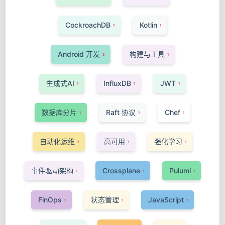
CockroachDB
Kotlin
1
1
Android 开发
构建与工具
2
1
生成式AI
InfluxDB
JWT
1
1
1
数据库分片
Raft 协议
Chef
1
1
1
自动化运维
高可用
强化学习
1
1
1
事件驱动架构
Crossplane
Pulumi
1
1
1
FinOps
状态管理
JavaScript
1
1
1