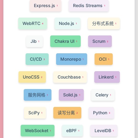
Express.js
Redis Streams
1
1
WebRTC
Node.js
分布式系统
4
1
1
Jib
Chakra UI
Scrum
1
1
2
CI/CD
Monorepo
OCI
3
1
1
UnoCSS
Couchbase
Linkerd
2
1
1
服务网格
Solid.js
Celery
1
1
1
SciPy
读写分离
Python
1
2
3
WebSocket
eBPF
LevelDB
1
1
1