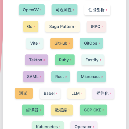
OpenCV
可观测性
性能剖析
1
1
1
Go
Saga Pattern
tRPC
2
1
1
Vite
GitHub
GitOps
1
1
1
Tekton
Ruby
Fastify
2
1
1
SAML
Rust
Micronaut
1
2
2
测试
Babel
LLM
插件化
1
2
1
1
编译器
数据库
GCP GKE
1
1
2
Kubernetes
Operator
1
1