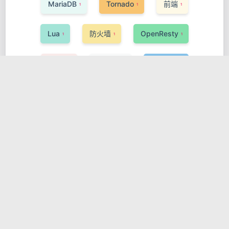
MariaDB
Tornado
前端
1
1
1
Lua
防火墙
OpenResty
1
1
1
Redis
Buildah
PyTorch
1
1
1
数据处理
DevSecOps
Gatsby
2
1
2
ActiveMQ
Phoenix
AI
1
1
1
数据科学与大数据
Elixir
Tyk
1
1
1
Pinia
Svelte
编程语言
1
1
1
DSL
网关与代理
Oracle
1
1
1