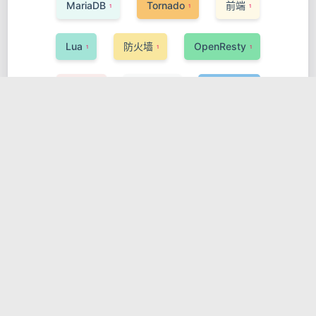
MariaDB
Tornado
前端
1
1
1
Lua
防火墙
OpenResty
1
1
1
Redis
Buildah
PyTorch
1
1
1
数据处理
DevSecOps
Gatsby
2
1
2
ActiveMQ
Phoenix
AI
1
1
1
数据科学与大数据
Elixir
Tyk
1
1
1
Pinia
Svelte
编程语言
1
1
1
DSL
网关与代理
Oracle
1
1
1