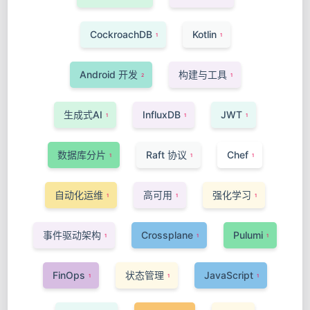
CockroachDB
Kotlin
1
1
Android 开发
构建与工具
2
1
生成式AI
InfluxDB
JWT
1
1
1
数据库分片
Raft 协议
Chef
1
1
1
自动化运维
高可用
强化学习
1
1
1
事件驱动架构
Crossplane
Pulumi
1
1
1
FinOps
状态管理
JavaScript
1
1
1