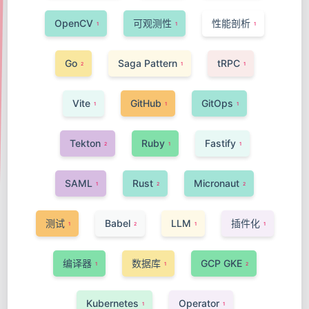
OpenCV
可观测性
性能剖析
1
1
1
Go
Saga Pattern
tRPC
2
1
1
Vite
GitHub
GitOps
1
1
1
Tekton
Ruby
Fastify
2
1
1
SAML
Rust
Micronaut
1
2
2
测试
Babel
LLM
插件化
1
2
1
1
编译器
数据库
GCP GKE
1
1
2
Kubernetes
Operator
1
1