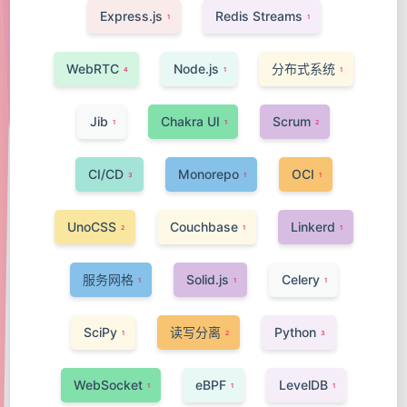
Express.js
Redis Streams
1
1
WebRTC
Node.js
分布式系统
4
1
1
Jib
Chakra UI
Scrum
1
1
2
CI/CD
Monorepo
OCI
3
1
1
UnoCSS
Couchbase
Linkerd
2
1
1
服务网格
Solid.js
Celery
1
1
1
SciPy
读写分离
Python
1
2
3
WebSocket
eBPF
LevelDB
1
1
1