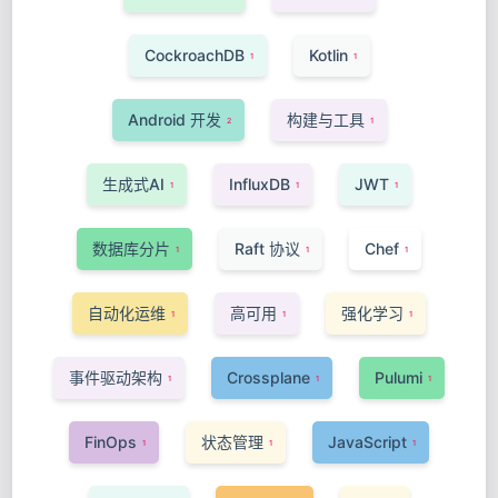
CockroachDB
Kotlin
1
1
Android 开发
构建与工具
2
1
生成式AI
InfluxDB
JWT
1
1
1
数据库分片
Raft 协议
Chef
1
1
1
自动化运维
高可用
强化学习
1
1
1
事件驱动架构
Crossplane
Pulumi
1
1
1
FinOps
状态管理
JavaScript
1
1
1