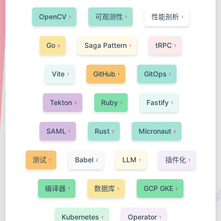
OpenCV
可观测性
性能剖析
1
1
1
Go
Saga Pattern
tRPC
2
1
1
Vite
GitHub
GitOps
1
1
1
Tekton
Ruby
Fastify
2
1
1
SAML
Rust
Micronaut
1
2
2
测试
Babel
LLM
插件化
1
2
1
1
编译器
数据库
GCP GKE
1
1
2
Kubernetes
Operator
1
1