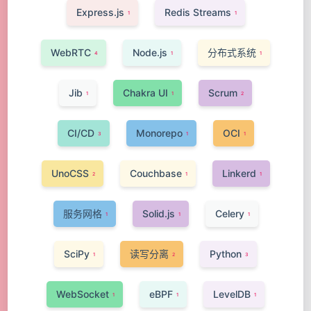
Express.js
Redis Streams
1
1
WebRTC
Node.js
分布式系统
4
1
1
Jib
Chakra UI
Scrum
1
1
2
CI/CD
Monorepo
OCI
3
1
1
UnoCSS
Couchbase
Linkerd
2
1
1
服务网格
Solid.js
Celery
1
1
1
SciPy
读写分离
Python
1
2
3
WebSocket
eBPF
LevelDB
1
1
1