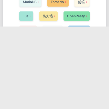
MariaDB
Tornado
前端
1
1
1
Lua
防火墙
OpenResty
1
1
1
Redis
Buildah
PyTorch
1
1
1
数据处理
DevSecOps
Gatsby
2
1
2
ActiveMQ
Phoenix
AI
1
1
1
数据科学与大数据
Elixir
Tyk
1
1
1
Pinia
Svelte
编程语言
1
1
1
DSL
网关与代理
Oracle
1
1
1