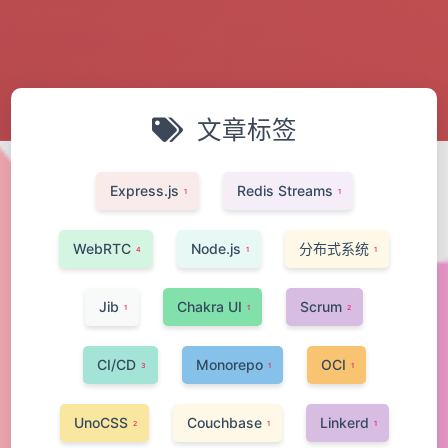
文章标签
Express.js
Redis Streams
1
1
WebRTC
Node.js
分布式系统
4
1
1
Jib
Chakra UI
Scrum
1
1
2
CI/CD
Monorepo
OCI
3
1
1
UnoCSS
Couchbase
Linkerd
2
1
1