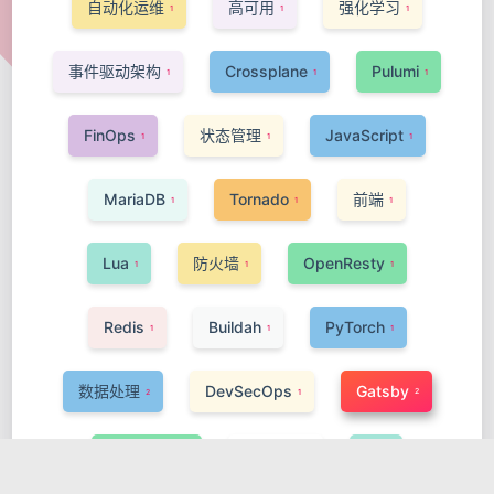
自动化运维
高可用
强化学习
1
1
1
事件驱动架构
Crossplane
Pulumi
1
1
1
FinOps
状态管理
JavaScript
1
1
1
MariaDB
Tornado
前端
1
1
1
Lua
防火墙
OpenResty
1
1
1
Redis
Buildah
PyTorch
1
1
1
数据处理
DevSecOps
Gatsby
2
2
1
ActiveMQ
Phoenix
AI
1
1
1