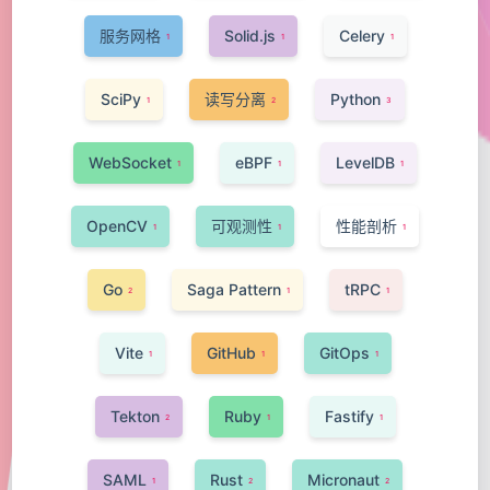
服务网格
Solid.js
Celery
1
1
1
SciPy
读写分离
Python
1
2
3
WebSocket
eBPF
LevelDB
1
1
1
OpenCV
可观测性
性能剖析
1
1
1
Go
Saga Pattern
tRPC
2
1
1
Vite
GitHub
GitOps
1
1
1
Tekton
Ruby
Fastify
2
1
1
SAML
Rust
Micronaut
1
2
2