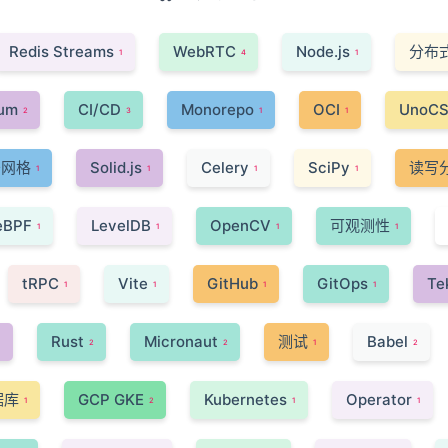
Redis Streams
WebRTC
Node.js
分布
1
4
1
um
CI/CD
Monorepo
OCI
UnoC
2
3
1
1
务网格
Solid.js
Celery
SciPy
读写
1
1
1
1
eBPF
LevelDB
OpenCV
可观测性
1
1
1
1
tRPC
Vite
GitHub
GitOps
Te
1
1
1
1
Rust
Micronaut
测试
Babel
1
2
2
1
2
据库
GCP GKE
Kubernetes
Operator
1
2
1
1