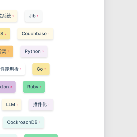
式系统
Jib
1
1
SS
Couchbase
2
1
分离
Python
2
3
性能剖析
Go
1
2
kton
Ruby
2
1
LLM
插件化
1
1
CockroachDB
1