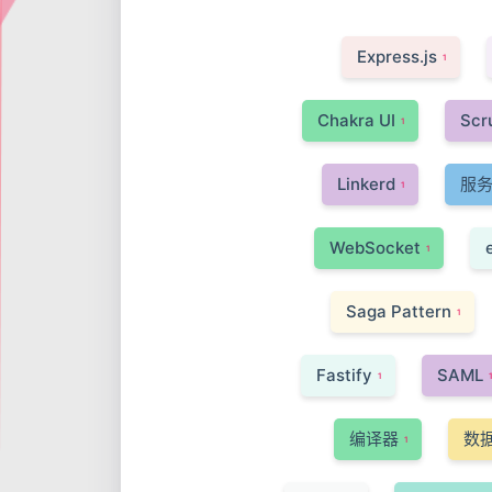
Express.js
1
Chakra UI
Scr
1
Linkerd
服
1
WebSocket
1
Saga Pattern
1
Fastify
SAML
1
编译器
数
1