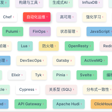
开发
构建与工具
生成式AI
InfluxDB
2
1
1
1
Chef
自动化运维
高可用
强化学习
1
1
1
1
Pulumi
FinOps
状态管理
JavaScript
1
1
1
1
前端
Lua
防火墙
OpenResty
Redi
1
1
1
1
处理
DevSecOps
Gatsby
ActiveMQ
2
1
2
1
Elixir
Tyk
Pinia
Svelte
编
1
1
1
1
cle
Cypress
关系型 (SQL)
分布式一致性
1
1
1
1
nd
API Gateway
Apache Hudi
ClickHou
1
1
1