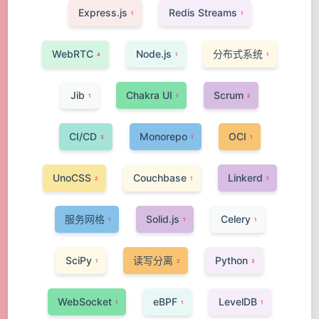
Express.js
Redis Streams
1
1
WebRTC
Node.js
分布式系统
4
1
1
Jib
Chakra UI
Scrum
1
1
2
CI/CD
Monorepo
OCI
3
1
1
UnoCSS
Couchbase
Linkerd
2
1
1
服务网格
Solid.js
Celery
1
1
1
SciPy
读写分离
Python
1
2
3
WebSocket
eBPF
LevelDB
1
1
1