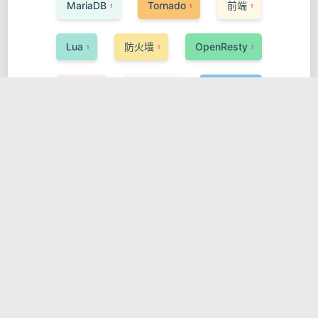
MariaDB
Tornado
前端
1
1
1
Lua
防火墙
OpenResty
1
1
1
Redis
Buildah
PyTorch
1
1
1
数据处理
DevSecOps
Gatsby
2
1
2
ActiveMQ
Phoenix
AI
1
1
1
数据科学与大数据
Elixir
Tyk
1
1
1
Pinia
Svelte
编程语言
1
1
1
DSL
网关与代理
Oracle
1
1
1