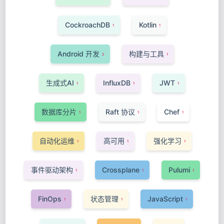
CockroachDB
Kotlin
1
1
Android 开发
构建与工具
2
1
生成式AI
InfluxDB
JWT
1
1
1
数据库分片
Raft 协议
Chef
1
1
1
自动化运维
高可用
强化学习
1
1
1
事件驱动架构
Crossplane
Pulumi
1
1
1
FinOps
状态管理
JavaScript
1
1
1