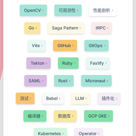
OpenCV
可观测性
性能剖析
1
1
1
Go
Saga Pattern
tRPC
2
1
1
Vite
GitHub
GitOps
1
1
1
Tekton
Ruby
Fastify
2
1
1
SAML
Rust
Micronaut
1
2
2
测试
Babel
LLM
插件化
1
2
1
1
编译器
数据库
GCP GKE
1
1
2
Kubernetes
Operator
1
1