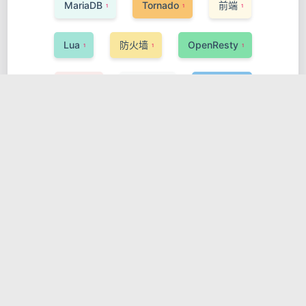
MariaDB
Tornado
前端
1
1
1
Lua
防火墙
OpenResty
1
1
1
Redis
Buildah
PyTorch
1
1
1
数据处理
DevSecOps
Gatsby
2
1
2
ActiveMQ
Phoenix
AI
1
1
1
数据科学与大数据
Elixir
Tyk
1
1
1
Pinia
Svelte
编程语言
1
1
1
DSL
网关与代理
Oracle
1
1
1