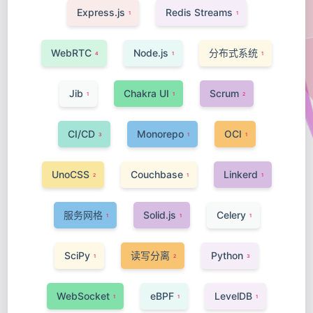
Express.js
Redis Streams
1
1
WebRTC
Node.js
分布式系统
4
1
1
Jib
Chakra UI
Scrum
1
1
2
CI/CD
Monorepo
OCI
3
1
1
UnoCSS
Couchbase
Linkerd
2
1
1
服务网格
Solid.js
Celery
1
1
1
SciPy
读写分离
Python
1
2
3
WebSocket
eBPF
LevelDB
1
1
1