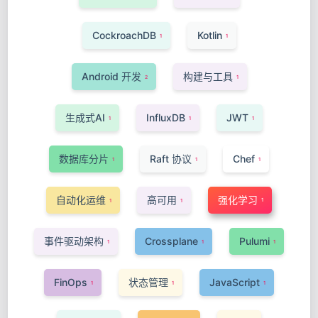
CockroachDB
Kotlin
1
1
Android 开发
构建与工具
2
1
生成式AI
InfluxDB
JWT
1
1
1
数据库分片
Raft 协议
Chef
1
1
1
自动化运维
高可用
强化学习
1
1
1
事件驱动架构
Crossplane
Pulumi
1
1
1
FinOps
状态管理
JavaScript
1
1
1