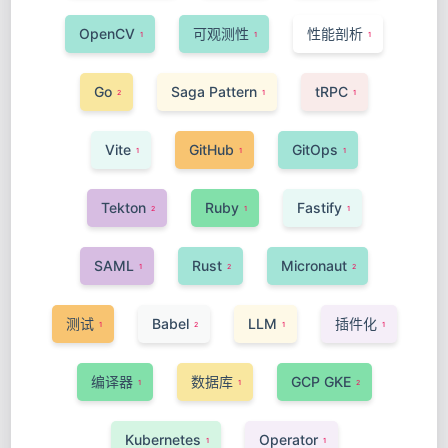
OpenCV
可观测性
性能剖析
1
1
1
Go
Saga Pattern
tRPC
2
1
1
Vite
GitHub
GitOps
1
1
1
Tekton
Ruby
Fastify
2
1
1
SAML
Rust
Micronaut
1
2
2
测试
Babel
LLM
插件化
1
2
1
1
编译器
数据库
GCP GKE
1
1
2
Kubernetes
Operator
1
1